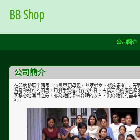
Skip
to
BB Shop
Content
公司簡介
公司簡介
在印度發展中國家，無數單親母親、無家婦女、殘疾患者……等
貧窮和殘疾的困局，用雙手製造出各式各樣、古樸天然的優質產
客稱心地消費之餘，亦為她們帶來合理的收入，供給她們的基本
神。