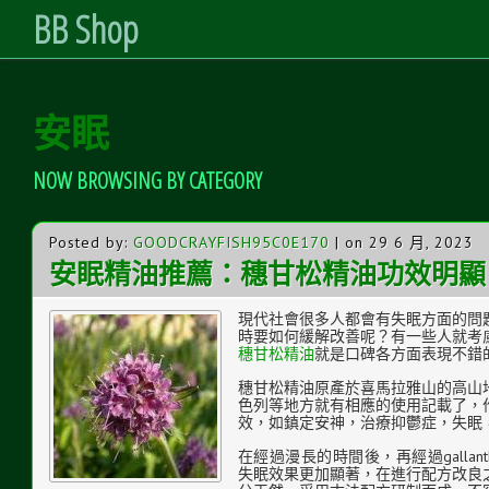
BB Shop
Skip
安眠
to
Content
NOW BROWSING BY CATEGORY
Posted by:
GOODCRAYFISH95C0E170
| on 29 6 月, 2023
安眠精油推薦：穗甘松精油功效明顯
現代社會很多人都會有失眠方面的問
時要如何緩解改善呢？有一些人就考
穗甘松精油
就是口碑各方面表現不錯
穗甘松精油原產於喜馬拉雅山的高山
色列等地方就有相應的使用記載了，
效，如鎮定安神，治療抑鬱症，失眠
在經過漫長的時間後，再經過gallan
失眠效果更加顯著，在進行配方改良