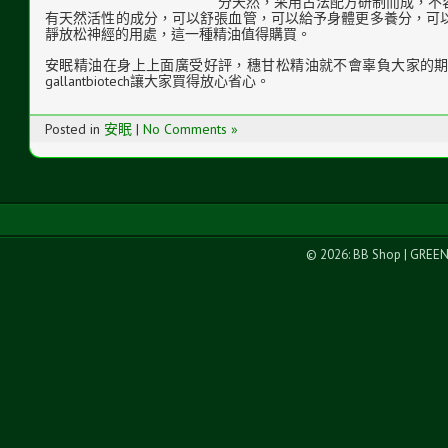
分天然，采用古法配方研制而成，不
有天然活性的成分，可以舒張血管，可以給予身體更多養分，可
靜放松神經的用處，這一種精油值得購買。
安眠精油在身上上面廣受好評，穗甘松精油就不會辜負大家的
gallantbiotech讓大家買得放心省心。
Posted in
安眠
|
No Comments »
© 2026: BB Shop
| GREE