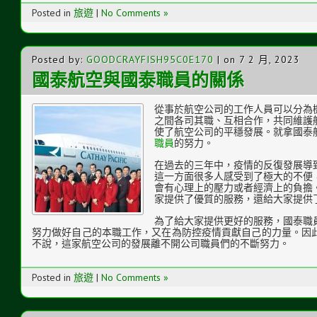
Posted in
旅遊
|
No Comments »
Posted by:
GOODCRAYFISH95C0E170
| on 7 2 月, 2023
國泰航空與國泰職員的關係
從事於航空公司的工作人員可以分為
之間各司其職、互相合作，共同維護
使了航空公司的平穩發展。就拿國泰
職員
的努力。
在過去的三年中，疫情的反復發展導
這一方面很多人感受到了極大的不便
會有心理上的壓力或者經濟上的負擔
家提供了優質的服務，還給大家提供
為了給大家提供更好的服務，國泰職
努力做好自己的本職工作，又在為防控疫情貢獻自己的力量。因
不說，這家航空公司的發展離不開公司職員們的不斷努力。
Posted in
旅遊
|
No Comments »