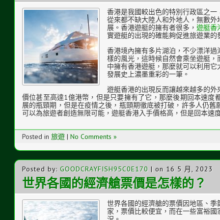
香港是我國較出色的特別行政區之一
從來都不缺大陸人和外地人，無數外
展。香港遊艇的擁有者很多，
遊艇香
實遊艇的出現的確能夠促進旅遊業的
香港境內擁有多片湖泊，不少漂洋過
樣的風光，這時候自然會乘坐遊艇，
中擁有香港遊艇，那麼就可以利用它
發展史上濃墨重彩的一筆。
遊艇香港的出現反而讓越來越多的外
價位甚至高達1億港幣，但是只要擁有了它，那麼後期回本速度
展的瓶頸期，但是在疫情之後，瓶頸期徹底被打破，許多人仍舊
可以為旅遊者創造無限可能，遊艇香港入手價格高，但是回本速
Posted in
旅遊
|
No Comments »
Posted by:
GOODCRAYFISH95C0E170
| on 16 5 月, 2023
世界各國的經濟艙票價是怎樣的？
世界各國的經濟艙的票價因地區、季
家，票價比較便宜，而在一些富裕國
況。