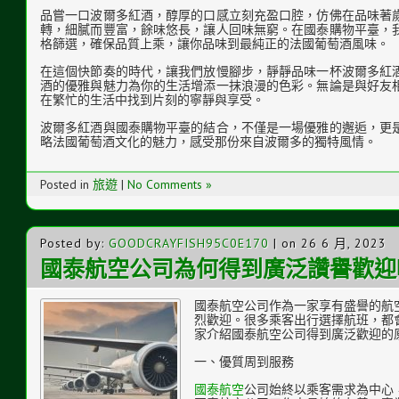
品嘗一口波爾多紅酒，醇厚的口感立刻充盈口腔，仿佛在品味著
轉，細膩而豐富，餘味悠長，讓人回味無窮。在國泰購物平臺，
格篩選，確保品質上乘，讓你品味到最純正的法國葡萄酒風味。
在這個快節奏的時代，讓我們放慢腳步，靜靜品味一杯波爾多紅
酒的優雅與魅力為你的生活增添一抹浪漫的色彩。無論是與好友
在繁忙的生活中找到片刻的寧靜與享受。
波爾多紅酒與國泰購物平臺的結合，不僅是一場優雅的邂逅，更
略法國葡萄酒文化的魅力，感受那份來自波爾多的獨特風情。
Posted in
旅遊
|
No Comments »
Posted by:
GOODCRAYFISH95C0E170
| on 26 6 月, 2023
國泰航空公司為何得到廣泛讚譽歡迎
國泰航空公司作為一家享有盛譽的航
烈歡迎。很多乘客出行選擇航班，都
家介紹國泰航空公司得到廣泛歡迎的
一、優質周到服務
國泰航空
公司始終以乘客需求為中心