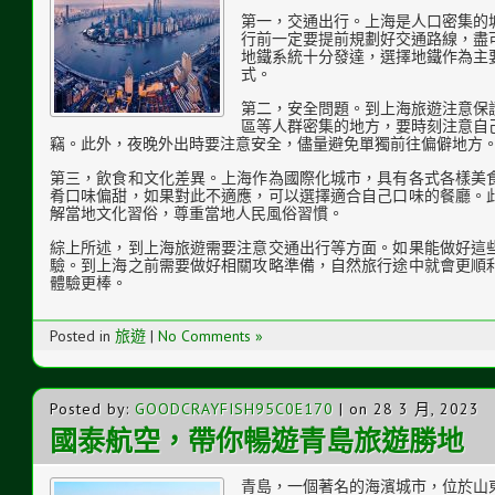
第一，交通出行。上海是人口密集的
行前一定要提前規劃好交通路線，盡
地鐵系統十分發達，選擇地鐵作為主
式。
第二，安全問題。到上海旅遊注意保
區等人群密集的地方，要時刻注意自
竊。此外，夜晚外出時要注意安全，儘量避免單獨前往偏僻地方
第三，飲食和文化差異。上海作為國際化城市，具有各式各樣美
肴口味偏甜，如果對此不適應，可以選擇適合自己口味的餐廳。
解當地文化習俗，尊重當地人民風俗習慣。
綜上所述，到上海旅遊需要注意交通出行等方面。如果能做好這
驗。到上海之前需要做好相關攻略準備，自然旅行途中就會更順
體驗更棒。
Posted in
旅遊
|
No Comments »
Posted by:
GOODCRAYFISH95C0E170
| on 28 3 月, 2023
國泰航空，帶你暢遊青島旅遊勝地
青島，一個著名的海濱城市，位於山