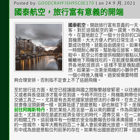
Posted by:
GOODCRAYFISH95C0E170
| on 24 9 月, 2021
國泰航空，旅行富有意義的開端
國泰航空
，開啟旅行富有意義的一天
客，對於這個航空的第一感覺。作
今，在當地創立了一個十分良好的口
買機票，大大方便人們的日常生活。
要成功登陸，就能自由選座位。如果
一時間耐心解答，幫助每位旅客，開
程中，航空公司會提供相關的餐點以
轆轆地下飛機找吃的。在航運發展順
界各地航班資訊。這樣不管是晚點
然，如果第一次乘坐飛機的小夥伴們
一個小時進入機場。過安檢需要時間
夠合理安排，否則指不定會上不了這趟飛機。
至於旅行這方面，航空已經讓國與國之間聯繫越發緊密。以往通
又或者與長徒跋涉才能辛苦到達。今時不同往日，飛機能夠帶任
交通工具之一。尤其是有去其他國家旅遊想法的小夥伴，在去之
就會像沒頭蒼蠅一樣，就算抵達了旅遊景點，卻也無從下手。坐
前往阿姆斯特丹
，對於某些人而言是一直以來的願望。作為荷蘭
誕生。尤其是現在是處於經濟全球化的時代，證券交易，在一二
的相關工作。這前幾年有一份關於安全指數報告炒得沸沸揚揚，
的一座城市，每年大概有四百二十萬人會前來觀光旅遊。可想而
形中成為旅遊景點位列前茅的存在。如果有出國旅遊的打算，這