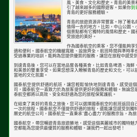
風、美食、文化和歷史。青島的美景
引了越來越多的國際遊客。如果你
到
青島的更好服務體驗。
青島的旅遊資源非常豐富。除了著名
值得一去的地方。比如，中山公園、
個景點都有它獨特的風情和歷史。國
受旅途的美好。
作為國泰航空的乘客，您不僅能夠享
適和便利。國泰航空的機艙寬敞、設施齊全，航班時間與準時率
受過專業的培訓，能夠為您提供優質的服務，讓您在旅程中感受
到達青島後，您可以在當地品嘗各種美食，比如青島啤酒、海鮮
和美景的雙重享受。如果您想深入瞭解青島的歷史和文化，可以
當地的文化氛圍。
國泰航空提供舒適的航班，讓您輕鬆愉快地到達青島，感受這
司，國泰航空一直致力於為旅客提供更好的服務和體驗。無論您
泰航空都將以高效、安全和舒適為您的旅程保駕護航。
在結束了美好的青島之旅後，您可以選擇國泰航空的航班返回自
一次的旅程。國泰航空不僅提供舒適的旅程，還能讓您感受到獨特
曆史的航空公司，國泰航空一直秉承“盡心盡力”的服務宗旨，為
國泰航空，帶您暢遊青島旅遊勝地，感受這個美麗城市的獨特魅
空都能為您提供最優質的服務和體驗。讓我們一起出發吧！