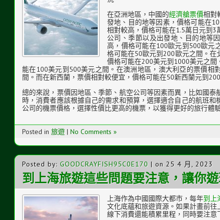
在亞洲地區，中國的
經濟艙票價
相對
發地、目的地等因素，價格可能在10
相對較高，價格可能在1.5萬日元到
公司、季節以及出發地、目的地等
高，價格可能在100歐元到500歐
格可能在50歐元到200歐元之間。
價格可能在200美元到1000美元
能在100美元到500美元之間。在澳洲地區，澳大利亞的票價相對
間。而在新西蘭，票價相對較便宜，價格可能在50新西蘭元到20
總的來說，票價因地區、季節、航空公司等因素而異，比如國泰
時，消費者應該根據自己的需求和預算，選擇適合自己的航班和
公司的機票價格，選擇性價比更高的機票，以獲得更好的旅行體
Posted in
旅遊
|
No Comments »
Posted by:
GOODCRAYFISH95C0E170
| on 25 4 月, 2023
到上海旅遊這些問題要注意，讓你遊
上海作為中國國際大都市，每年
到上
文化底蘊和旅遊資源。如果計畫前往
線下消費還能積累里程，同時要注意