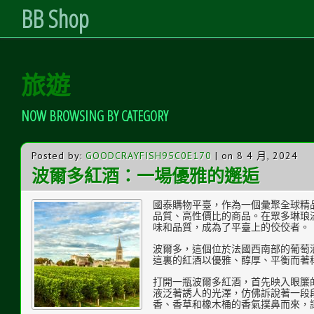
BB Shop
Skip
旅遊
to
Content
NOW BROWSING BY CATEGORY
Posted by:
GOODCRAYFISH95C0E170
| on 8 4 月, 2024
波爾多紅酒：一場優雅的邂逅
國泰購物平臺，作為一個彙聚全球精
品質、高性價比的商品。在眾多琳琅
味和品質，成為了平臺上的佼佼者。
波爾多，這個位於法國西南部的葡萄
這裏的紅酒以優雅、醇厚、平衡而著
打開一瓶波爾多紅酒，首先映入眼簾
液泛著誘人的光澤，仿佛訴說著一段
香、香草和橡木桶的香氣撲鼻而來，