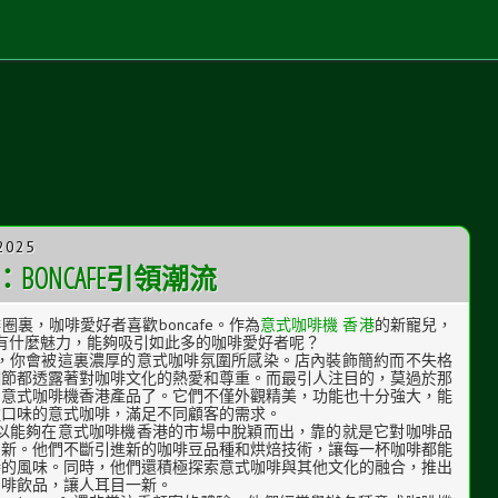
 2025
ONCAFE引領潮流
圈裏，咖啡愛好者喜歡boncafe。作為
意式咖啡機 香港
的新寵兒，
e究竟有什麼魅力，能夠吸引如此多的咖啡愛好者呢？
afe，你會被這裏濃厚的意式咖啡氛圍所感染。店內裝飾簡約而不失格
細節都透露著對咖啡文化的熱愛和尊重。而最引人注目的，莫過於那
的意式咖啡機香港產品了。它們不僅外觀精美，功能也十分強大，能
種口味的意式咖啡，滿足不同顧客的需求。
e之所以能夠在意式咖啡機香港的市場中脫穎而出，靠的就是它對咖啡品
創新。他們不斷引進新的咖啡豆品種和烘焙技術，讓每一杯咖啡都能
特的風味。同時，他們還積極探索意式咖啡與其他文化的融合，推出
咖啡飲品，讓人耳目一新。