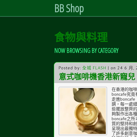
BB Shop
Skip
食物與料理
to
Content
NOW BROWSING BY CATEGORY
Posted by:
全城 FLASH
| on 24 6 月,
意式咖啡機香港新寵兒：B
在香港的咖啡
boncaf
走進bonc
調，每一處
些擺放整齊
夠製作出各
boncaf
質的堅持和
呈現出最獨
了許多創意