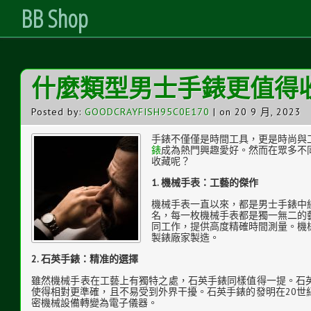
BB Shop
Skip
什麼類型男士手錶更值得
to
Content
Posted by:
GOODCRAYFISH95C0E170
| on 20 9 月, 2023
手錶不僅僅是時間工具，更是時尚與
錶
成為熱門興趣愛好。然而在眾多不
收藏呢？
1. 機械手表：工藝的傑作
機械手表一直以來，都是男士手錶中
名，每一枚機械手表都是獨一無二的
同工作，提供高度精確時間測量。機
製錶廠家製造。
2. 石英手錶：精准的選擇
雖然機械手表在工藝上有獨特之處，石英手錶同樣值得一提。石
使得相對更準確，且不易受到外界干擾。石英手錶的發明在20世
密機械設備轉變為電子儀器。