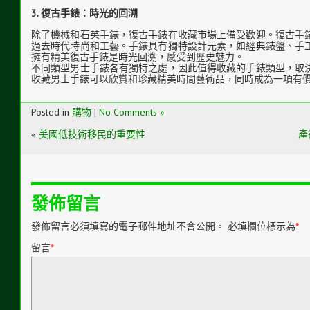
3. 復古手錶：時光的回溯
除了機械和石英手錶，復古手錶在收藏市場上備受歡迎。復古手
過去時代時尚和工藝。手錶具有獨特設計元素，如經典錶盤、手
擁有精美復古手錶是時光回溯，感受到歷史魅力。
不同類型男士手錶各有獨特之處，因此值得收藏的手錶類型，取
收藏男士手錶可以欣賞和珍藏精美時間藝術品，同時成為一項有
Posted in
購物
|
No Comments »
«
美國低技術移民的重要性
產
發佈留言
發佈留言必須填寫的電子郵件地址不會公開。
必填欄位標示為
*
留言
*