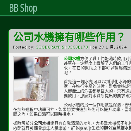
BB Shop
Skip
公司水機擁有哪些作用？
to
Content
Posted by:
GOODCRAYFISH95C0E170
| on 29 1 月, 2024
公司水機
方便了職工們能隨時飲用到
甚至在一定程度上緩解了人們的工作
求，在它的幫助之下都可以輕鬆滿
呢？
首先這一塊水劑可以起到淨化水源
家，在進行生產的時候，難免會造成
人體產生的危害都是巨大的，只有通
要飲用，那麼對水質所提出的要求肯
公司水機的另一個作用就是保溫，部
在加熱過程中功率可控，如果想要快速加熱則可以提升功率，當
間之內，如果口渴可以隨時接水。
據瞭解部分
公司水機
還具有自我清潔的功能，大多數水機都不能
內部就有可能會滋生大量細菌。許多廠家所生產的
辦公室蒸餾水