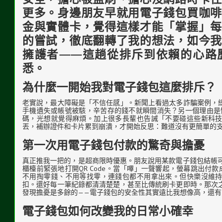
更多。身邊朋友早就用電子錢包買咖啡
金與實體卡，覺得這樣才能「掌握」每
的嘗試，徹底翻轉了我的想法，如今我
擁護者——這趟從排斥到依賴的心路
悉。
為什麼一開始我對電子錢包這麼排斥？
老實說，最大障礙是「不信任感」。新聞上看過太多詐騙案例，
手機遺失或帳號被駭，辛苦存的錢不就瞬間消失？另一個理由是懶
碼，光想就覺得麻煩。加上很多長輩也告誡「不要碰這些新科
丟，補辦證件和卡片累到崩潰，才開始反思：難道沒有更簡單的
第一次用電子錢包付款的驚奇與擔憂
真正推我一把的，是超商限時優惠。朋友說用某款電子錢包結帳可
櫃檯前緊張地打開QR Code。當「嗶」一聲響起，螢幕跳出付
不用掏零錢、不用等找零，連錢包都不用拿出來。但快樂沒維
扣。還好每一筆紀錄都清清楚楚，甚至比傳統刷卡更即時。那次
發現擔憂是多餘的——電子錢包的安全性其實遠比我想像高，還
電子錢包如何改變我的日常小確幸