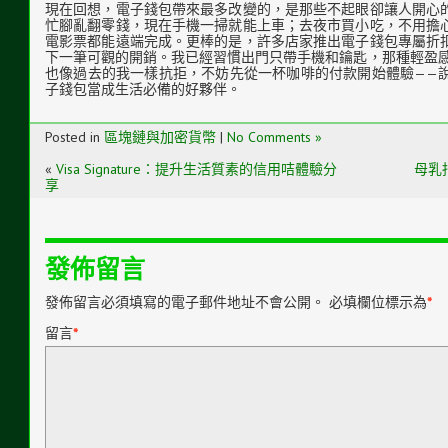
現在回想，電子錢包帶來最多改變的，是那些不起眼卻讓人開心
忙腳亂翻零錢，現在手機一掃就能上車；去夜市買小吃，不用擔
電影票都能遠端完成。更棒的是，許多店家推出電子錢包專屬折
下一筆可觀的開銷。我已經習慣出門只帶手機和鑰匙，那種輕盈感
也像過去的我一樣抗拒，不妨先從一杯咖啡的付款開始體驗——
子錢包當成生活必備的好夥伴。
Posted in
區塊鏈與加密貨幣
|
No Comments »
«
Visa Signature：提升生活質素的信用咭體驗分
母乳
享
發佈留言
發佈留言必須填寫的電子郵件地址不會公開。
必填欄位標示為
*
留言
*