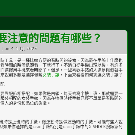
要注意的問題有哪些？
0
| on 4 4 月, 2023
計時工具，是一種比較方便的看時間的設備。因為戴在手腕上什麼也
要看時間的時候低頭看一下就行了。不過自從手機出現以後，有許多
錶而選擇用手機來看時間了。但是，一些喜歡手錶的人還是佩戴著手
人來說則多數是選擇佩戴
女裝手錶
，下面來看看如何挑選女裝手錶？
相配
錶要與服飾相搭配，如果你是白領，每天去寫字樓上班，那就需要一
場服裝相配的女裝手錶。因為在這個時候手錶已經不單單是看時間的
一個人的身份和品位的象徵。
班時是上班時的手錶，做運動時是做運動時的手錶。可能有些人說
你選擇的是casio手錶特別是casio手錶中的G-SHOCK腕錶系列