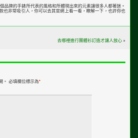
為這個品牌的手錶所代表的風格和所體現出來的元素讓很多人都著迷。
款也非常吸引人，你可以去其官網上看一看，瞭解一下，也許你也
去哪裡進行團體衫訂造才讓人放心
»
開。
必填欄位標示為
*