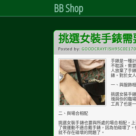
BB Shop
Skip
挑選女裝手錶需
to
Content
Posted by:
GOODCRAYFISH95C0E17
手錶是一種
不耽誤，需
人放棄了手
錶。對於女
一、與服飾
挑選女裝手
塊與你的職
工具了也是
二、與場合相配
挑選女裝手錶也要與所處的場合相配，上
了做運動不適合戴手錶，因為怕碰壞了。但如果
就不存在碰壞的問題了。