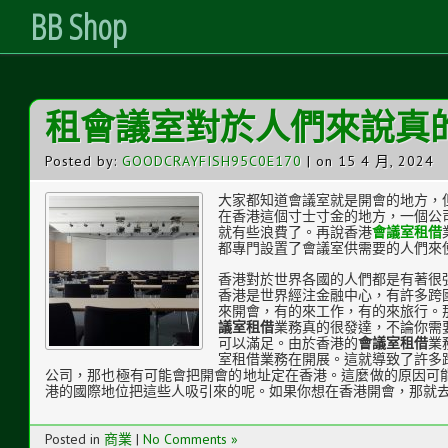
BB Shop
Skip
租會議室對於人們來說真
to
Content
Posted by:
GOODCRAYFISH95C0E170
| on 15 4 月, 2024
大家都知道會議室就是開會的地方，
在香港這個寸士寸金的地方，一個公
就有些浪費了。再說香港
會議室租借
都專門設置了會議室供需要的人們來
香港對於世界各國的人們都是有著很
香港是世界經注金融中心，有許多跨
來開會，有的來工作，有的來旅行。
議室租借
業務真的很發達，不論你需
可以滿足。由於香港的
會議室租借
業
室租借業務在開展。這就導致了許多
公司，那也極有可能會把開會的地址定在香港。這麼做的原因可
港的國際地位把這些人吸引來的呢。如果你想在香港開會，那就
Posted in
商業
|
No Comments »