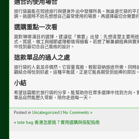
適合的使用場合
旅行袋最能在短途旅行與健身外出中發揮所長。無論是忙碌的平
調。挑選時不妨先想想自己最常使用的場景，再選擇最切合需要
選購重點一次看
面對琳瑯滿目的選擇，建議從「需要」出發：先想清楚主要用
式。質感、做工與細節處理都值得細看。若想了解兼顧經典與實
中找到最切合自己風格的設計。
這款單品的過人之處
旅行袋的人氣並非偶然。它容量寬敞，輕鬆容納旅途所需，同時
觀結合得恰到好處。這種平衡感，正是它能長期受到追捧的原因
小結
希望這篇關於旅行袋的分享，能幫助你在眾多選擇中找到方向。
單品自然能歷久常新，陪你走過每一天。
Posted in
Uncategorized
|
No Comments »
«
tote bag 香港怎麼挑？實用選購與搭配指南