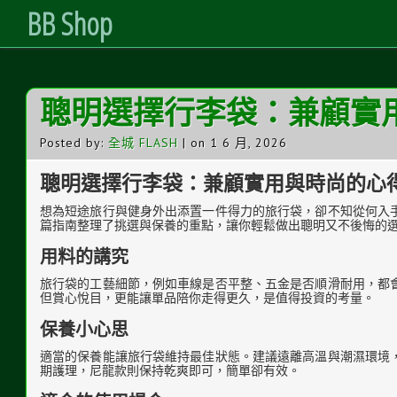
BB Shop
Skip
聰明選擇行李袋：兼顧實
to
Content
Posted by:
全城 FLASH
| on 1 6 月, 2026
聰明選擇行李袋：兼顧實用與時尚的心
想為短途旅行與健身外出添置一件得力的旅行袋，卻不知從何入
篇指南整理了挑選與保養的重點，讓你輕鬆做出聰明又不後悔的
用料的講究
旅行袋的工藝細節，例如車線是否平整、五金是否順滑耐用，都
但賞心悅目，更能讓單品陪你走得更久，是值得投資的考量。
保養小心思
適當的保養能讓旅行袋維持最佳狀態。建議遠離高溫與潮濕環境
期護理，尼龍款則保持乾爽即可，簡單卻有效。