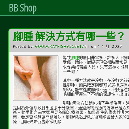
BB Shop
Skip
腳腫 解決方式有哪一些？
to
Content
Posted by:
GOODCRAYFISH95C0E170
| on 4 4 月, 2023
導致
腳腫
的原因非常多，許多人下樓
受傷，磕碰、崴腳等現象都時而常見
求專業的醫護人員，只有這樣才能夠
一些呢？
其中一種方法就是冷敷，在冷敷之前
性腳腫，如果確定則都可以選擇這種
的話可能會造成腳部不適，冷敷這種
毛細血管產生了不錯的保護性，出血
腳腫 解決方法還包括了手術治療，
是因為外傷導致腳部腫脹十分嚴重，通過藥物治療的方法已經沒
術。動手術之前大家需要詢問治療效果，如果產生的傷害性非
藥，看是否能夠讓問題解決。腳腫現象出現之後可能會給大家的
療，那麼效果仍舊非常明顯。