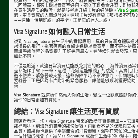
說真的，信用咭這種東西，用久了就會開始思考：難道消費只能
卡回饋高、哪張卡機場貴賓室好用，聽久了難免會好奇：難道我
在意生活品质的時候，就是該考慮升級卡片的好時機。
Visa Signat
適、更具質感的人而設計的。這張卡片沒有極級卡那樣遙不可及
——這種「恰到好處」的平衡，正是它的迷人之處。
Visa Signature 如何融入日常生活
說到 Visa Signature 在生活中的實際應用，真的只有親身
趟漫長的飛行，拖著疲憊的身軀走進機場貴賓室，而不是在擁擠
間讓整趟旅程的品質提升了好幾個層次。這時候你就會發現，
如此不同。
不僅是旅遊，就連日常消費也能感受到它的貼心。 海外消費通常
差都能順手省下一筆，這種「花錢還能賺錢」的感覺，其實比什
遊不便險、緊急醫療支援，這些保障平時不常注意到，但關鍵時
要就醫，正是因為卡片附带的緊急服務，讓他能够顺利獲得協助
義。
Visa Signature
就這樣悄然融入你的生活，變成一位默默照顧你的
讓你的日常更加有質感。
總結：Visa Signature 讓生活更有質感
回頭看看這一切，Visa Signature 带來的改變其實很簡單—
那杯咖啡，到海外消費時的那份從容，再到看不見的保障與支援
品質。如果你也厭倦了平淡無奇的消費體驗，渴望在繁忙的生活
一個升級的機會了。讓 Visa Signature 成為你生活中的小幫