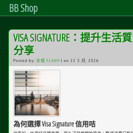
BB Shop
Skip
VISA SIGNATURE：提
to
Content
分享
Posted by:
全城 FLASH
| on 22 5 月, 2026
為何選擇 Visa Signature 信用咭